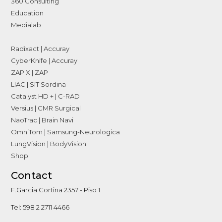
360 Consulting
Education
Medialab
Radixact | Accuray
CyberKnife | Accuray
ZAP X | ZAP
LIAC | SIT Sordina
Catalyst HD + | C-RAD
Versius | CMR Surgical
NaoTrac | Brain Navi
OmniTom | Samsung-Neurologica
LungVision | BodyVision
Shop
Contact
F.Garcia Cortina 2357 - Piso 1
Tel: 598 2 2711 4466