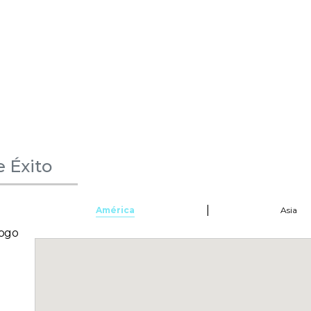
e Éxito
|
América
Asia