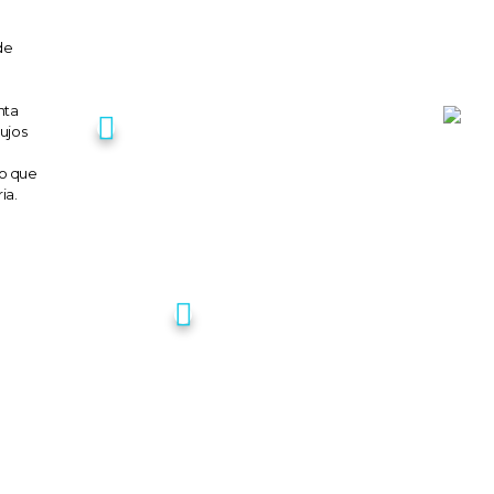
de
nta
lujos
lo que
ia.