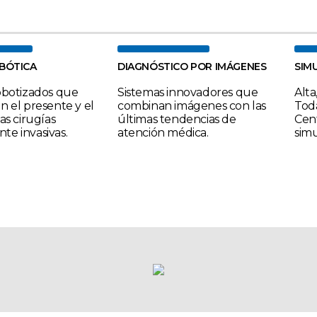
OBÓTICA
DIAGNÓSTICO POR IMÁGENES
SIM
obotizados que
Sistemas innovadores que
Alta
n el presente y el
combinan imágenes con las
Toda
as cirugías
últimas tendencias de
Cent
e invasivas.
atención médica.
simu