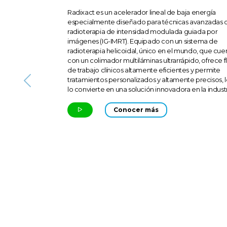
Radixact es un acelerador lineal de baja energía
especialmente diseñado para técnicas avanzadas 
radioterapia de intensidad modulada guiada por
imágenes (IG-IMRT). Equipado con un sistema de
radioterapia helicoidal, único en el mundo, que cue
con un colimador multiláminas ultrarrápido, ofrece f
de trabajo clínicos altamente eficientes y permite
tratamientos personalizados y altamente precisos, 
Previous
lo convierte en una solución innovadora en la industr
Conocer más