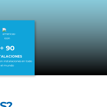
+
90
TALACIONES
 instalaciones en todo
el mundo
S?