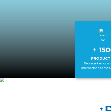
+
150
PRODUCT
Representamos a l
internacionales más 
¿