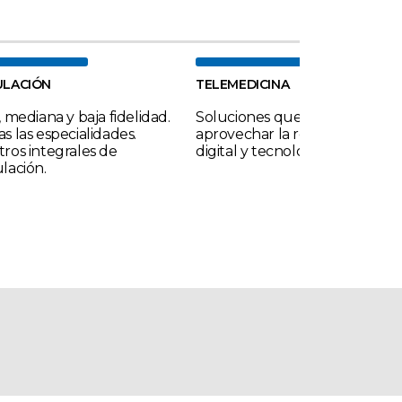
ULACIÓN
TELEMEDICINA
, mediana y baja fidelidad.
Soluciones que permiten
s las especialidades.
aprovechar la revolución
ros integrales de
digital y tecnológica en salud.
lación.