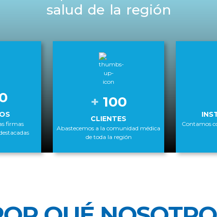
salud de la región
0
+
100
OS
INS
CLIENTES
as firmas
Contamos con
Abastecemos a la comunidad médica
destacadas
de toda la región
POR QUÉ NOSOTRO