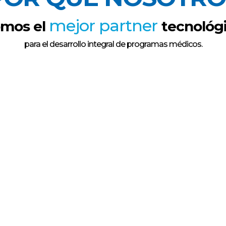
mejor partner
mos el
tecnológ
para el desarrollo integral de programas médicos.
06
4
05
07
Staff
es
operativo
Aprobaciones
os de
especializado
Despacho dent
je
oficiales
de los 90 días
17
15