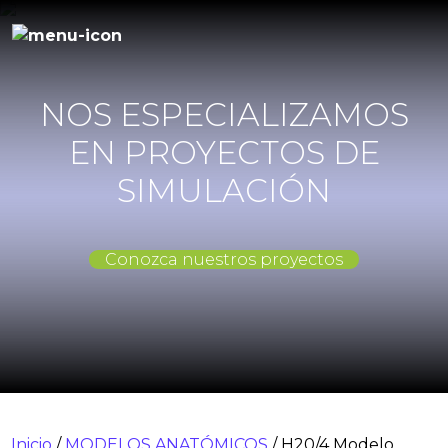
NOS ESPECIALIZAMOS
EN PROYECTOS DE
SIMULACIÓN
Conozca nuestros proyectos
Inicio
/
MODELOS ANATÓMICOS
/ H20/4 Modelo