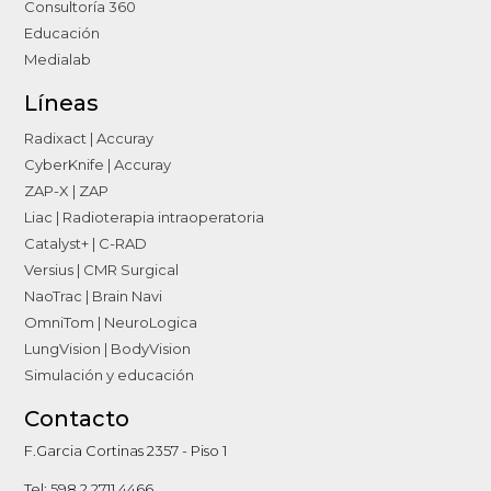
Consultoría 360
Educación
Medialab
Líneas
Radixact | Accuray
CyberKnife | Accuray
ZAP-X | ZAP
Liac | Radioterapia intraoperatoria
Catalyst+ | C-RAD
Versius | CMR Surgical
NaoTrac | Brain Navi
OmniTom | NeuroLogica
LungVision | BodyVision
Simulación y educación
Contacto
F.Garcia Cortinas 2357 - Piso 1
Tel: 598 2 2711 4466