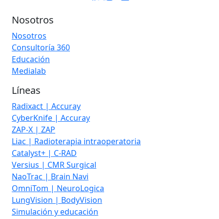
Nosotros
Nosotros
Consultoría 360
Educación
Medialab
Líneas
Radixact | Accuray
CyberKnife | Accuray
ZAP-X | ZAP
Liac | Radioterapia intraoperatoria
Catalyst+ | C-RAD
Versius | CMR Surgical
NaoTrac | Brain Navi
OmniTom | NeuroLogica
LungVision | BodyVision
Simulación y educación