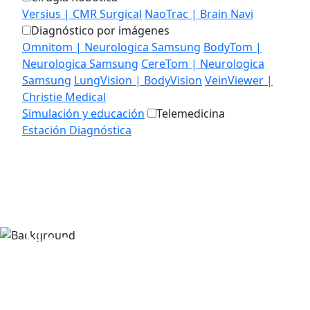
Versius | CMR Surgical
NaoTrac | Brain Navi
Diagnóstico por imágenes
Omnitom | Neurologica Samsung
BodyTom |
Neurologica Samsung
CereTom | Neurologica
Samsung
LungVision | BodyVision
VeinViewer |
Christie Medical
Simulación y educación
Telemedicina
Estación Diagnóstica
MEDIALAB
EDUCACIÓN
CONTACTO
Nos especializamos en
proyectos de simulación