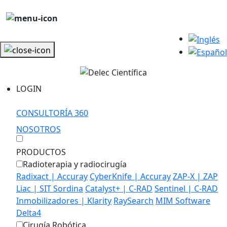
LOGIN
CONSULTORÍA 360
NOSOTROS
PRODUCTOS
Radioterapia y radiocirugía
Radixact | Accuray
CyberKnife | Accuray
ZAP-X | ZAP
Liac | SIT Sordina
Catalyst+ | C-RAD
Sentinel | C-RAD
Inmobilizadores | Klarity
RaySearch
MIM Software
Delta4
Cirugía Robótica