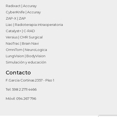
Radixact | Accuray
CyberKnife | Accuray
ZAP-X | ZAP
Liac | Radioterapia intraoperatoria
Catalyst+ | C-RAD
Versius | CMR Surgical
NaoTrac | Brain Navi
OmniTom | NeuroLogica
LungVision | BodyVision
Simulación y educación
Contacto
F.Garcia Cortinas 2357 - Piso 1
Tel: 598 2 2711 4466
Móvil: 094 267 796