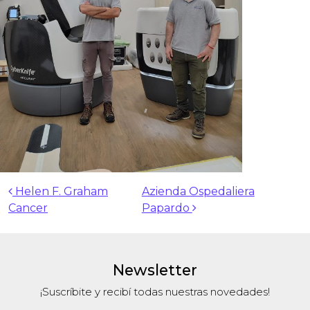
Navegación de entradas
Helen F. Graham
Azienda Ospedaliera
Cancer
Papardo
Newsletter
¡Suscríbite y recibí todas nuestras novedades!