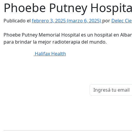
Phoebe Putney Hospita
Publicado el
febrero 3, 2025
(marzo 6, 2025)
por
Delec Cie
Phoebe Putney Memorial Hospital es un hospital en Albany,
para brindar la mejor radioterapia del mundo.
Navegación
Halifax Health
de
entradas