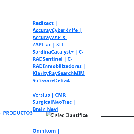
Radioterapia y
radiocirugía
Radixact |
Accuray
CyberKnife |
Accuray
ZAP-X |
ZAP
Liac | SIT
Sordina
Catalyst+ | C-
RAD
Sentinel | C-
RAD
Inmobilizadores |
Klarity
RaySearch
MIM
Software
Delta4
Cirugía Robótica
Versius | CMR
Surgical
NaoTrac |
Brain Navi
S
PRODUCTOS
MEDIALAB
Diagnóstico por
imágenes
Omnitom |