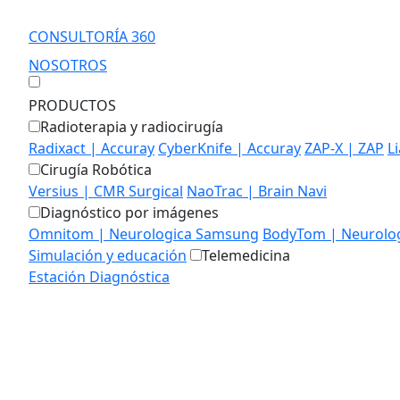
CONSULTORÍA 360
NOSOTROS
PRODUCTOS
Radioterapia y radiocirugía
Radixact | Accuray
CyberKnife | Accuray
ZAP-X | ZAP
L
Cirugía Robótica
Versius | CMR Surgical
NaoTrac | Brain Navi
Diagnóstico por imágenes
Omnitom | Neurologica Samsung
BodyTom | Neurolo
Simulación y educación
Telemedicina
Estación Diagnóstica
MEDIALAB
EDUCACIÓN
CONTACTO