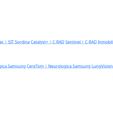
iac | SIT Sordina
Catalyst+ | C-RAD
Sentinel | C-RAD
Inmobil
gica Samsung
CereTom | Neurologica Samsung
LungVision