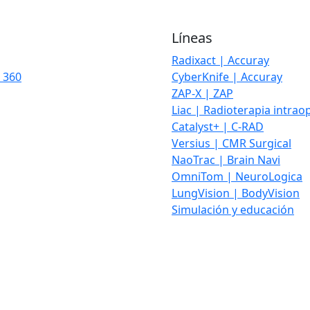
Líneas
Radixact | Accuray
 360
CyberKnife | Accuray
ZAP-X | ZAP
Liac | Radioterapia intrao
Catalyst+ | C-RAD
Versius | CMR Surgical
NaoTrac | Brain Navi
OmniTom | NeuroLogica
LungVision | BodyVision
Simulación y educación