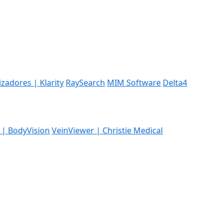
izadores | Klarity
RaySearch
MIM Software
Delta4
 | BodyVision
VeinViewer | Christie Medical