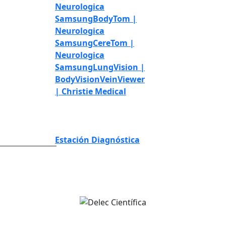
Neurologica
Samsung
BodyTom |
Neurologica
Samsung
CereTom |
Neurologica
Samsung
LungVision |
BodyVision
VeinViewer
| Christie Medical
Simulación y
educación
Telemedicina
Estación Diagnóstica