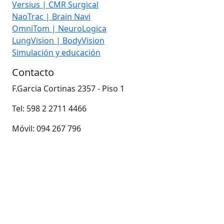
Versius | CMR Surgical
NaoTrac | Brain Navi
OmniTom | NeuroLogica
LungVision | BodyVision
Simulación y educación
Contacto
F.Garcia Cortinas 2357 - Piso 1
Tel: 598 2 2711 4466
Móvil: 094 267 796