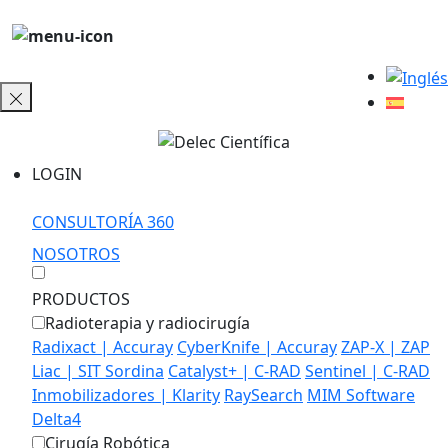
LOGIN
CONSULTORÍA 360
NOSOTROS
PRODUCTOS
Radioterapia y radiocirugía
Radixact | Accuray
CyberKnife | Accuray
ZAP-X | ZAP
Liac | SIT Sordina
Catalyst+ | C-RAD
Sentinel | C-RAD
Inmobilizadores | Klarity
RaySearch
MIM Software
Delta4
Cirugía Robótica