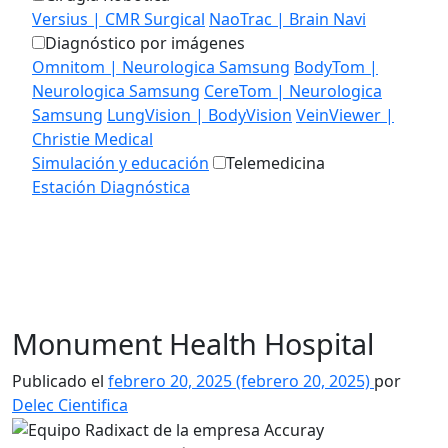
Versius | CMR Surgical
NaoTrac | Brain Navi
Diagnóstico por imágenes
Omnitom | Neurologica Samsung
BodyTom |
Neurologica Samsung
CereTom | Neurologica
Samsung
LungVision | BodyVision
VeinViewer |
Christie Medical
Simulación y educación
Telemedicina
Estación Diagnóstica
MEDIALAB
EDUCACIÓN
CONTACTO
Monument Health Hospital
Publicado el
febrero 20, 2025
(febrero 20, 2025)
por
Delec Cientifica