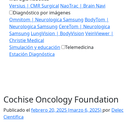
Versius | CMR Surgical
NaoTrac | Brain Navi
Diagnóstico por imágenes
Omnitom | Neurologica Samsung
BodyTom |
Neurologica Samsung
CereTom | Neurologica
Samsung
LungVision | BodyVision
VeinViewer |
Christie Medical
Simulación y educación
Telemedicina
Estación Diagnóstica
MEDIALAB
EDUCACIÓN
CONTACTO
Cochise Oncology Foundation
Publicado el
febrero 20, 2025
(marzo 6, 2025)
por
Delec
Cientifica