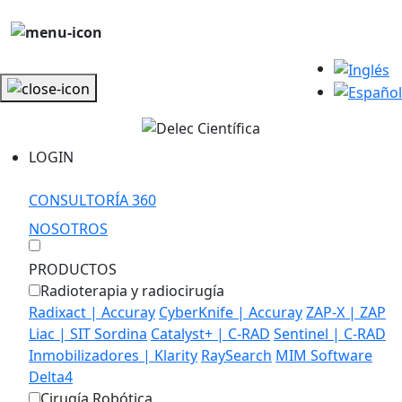
LOGIN
CONSULTORÍA 360
NOSOTROS
PRODUCTOS
Radioterapia y radiocirugía
Radixact | Accuray
CyberKnife | Accuray
ZAP-X | ZAP
Liac | SIT Sordina
Catalyst+ | C-RAD
Sentinel | C-RAD
Inmobilizadores | Klarity
RaySearch
MIM Software
Delta4
Cirugía Robótica