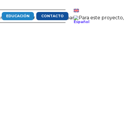
EDUCACIÓN
CONTACTO
igido por el Dr. Raffaele Barbara. Para este proyecto,