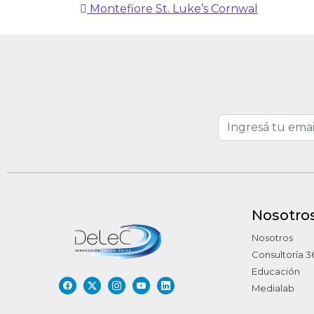
Navegación de entr
Montefiore St. Luke’s Cornwal
Nosotro
Nosotros
Consultoría 3
Educación
Medialab