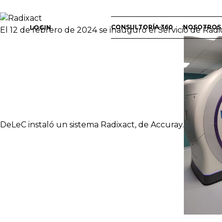
CONSULTORÍA 360
NOSOTROS
LOGIN
El 12 de febrero de 2024 se inauguró el Servicio de Radio
DeLeC instaló un sistema Radixact, de Accuray.