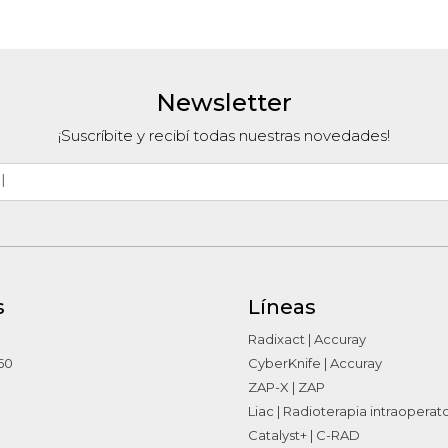
adas
Newsletter
¡Suscríbite y recibí todas nuestras novedades!
s
Líneas
Radixact | Accuray
60
CyberKnife | Accuray
ZAP-X | ZAP
Liac | Radioterapia intraoperat
Catalyst+ | C-RAD