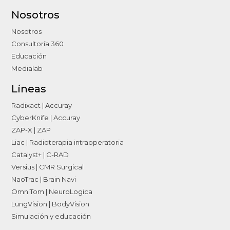
Nosotros
Nosotros
Consultoría 360
Educación
Medialab
Líneas
Radixact | Accuray
CyberKnife | Accuray
ZAP-X | ZAP
Liac | Radioterapia intraoperatoria
Catalyst+ | C-RAD
Versius | CMR Surgical
NaoTrac | Brain Navi
OmniTom | NeuroLogica
LungVision | BodyVision
Simulación y educación